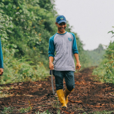
ort-Thieme bei der Finanzierung von Emissionsr
toration Project. Dieses Projekt fördert die Wie
chützt eines der letzten verbliebenen Torfgebiet
durch illegale Abholzung und kommerzielle Landwi
rstützt die natürliche Regeneration und fördert d
sorgung, neue Arbeitsplätze und Bildungsinitiati