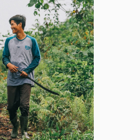
eduktionen durch das
derherstellung des Torfmoors
e in Süd-Sumatra und
rtschaft. Es trägt zur
ie lokale Gemeinschaft durch
ven.