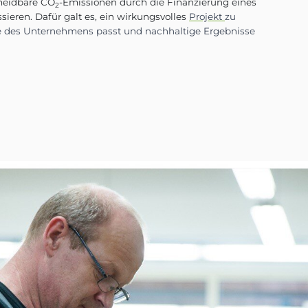
r Aufgabe, unvermeidbare CO
-Emissionen durch d
2
rojekts zu adressieren. Dafür galt es, ein wirkun
l zur Klimastrategie des Unternehmens passt und 