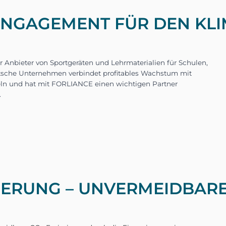
ENGAGEMENT FÜR DEN KL
 ist ein führender Anbieter von Sportgeräten und 
weltweit. Das deutsche Unternehmen verbindet pr
ERUNG – UNVERMEIDBARE
hhaltigem Handeln und hat mit FORLIANCE einen
ele zu erreichen.