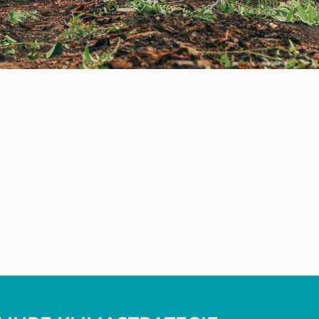
ie Unterstützung des Sumatra Merang Peatland Res
d ökologische Verantwortung Hand in Hand gehen k
portsektor und trägt zu einem nachhaltigen und k