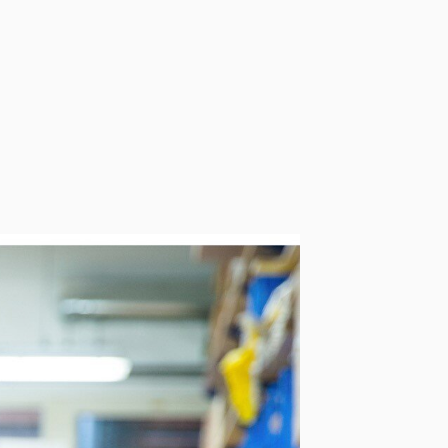
ie Finanzierung eines
gsvolles
Projekt
zu
nachhaltige Ergebnisse