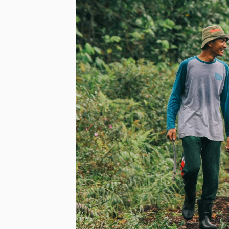
FORLIANCE unterstützte Sp
Sumatra Merang Peatland Res
im indonesischen Merang, s
bekämpft die Degradierung 
Wiederaufforstung bei, unte
verbesserte Gesundheitsver