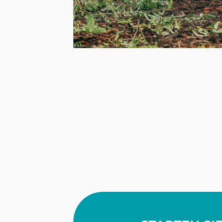
Sport-Thieme zeigt durch d
wirtschaftlicher Erfolg un
dient als Vorbild für den S