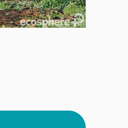
toration Projects, dass
önnen. Ihre Klimastrategie
limafreundlichen Wandel bei.