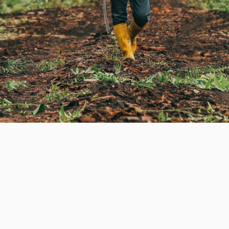
Sport-Thieme incluye la gestión de emisiones inevi
ríticos. Al invertir en el Proyecto de Restauració
stra su dedicación a crear un futuro sostenible 
ocales. Su continuo compromiso con la sostenibil
 crecimiento rentable y la responsabilidad ambie