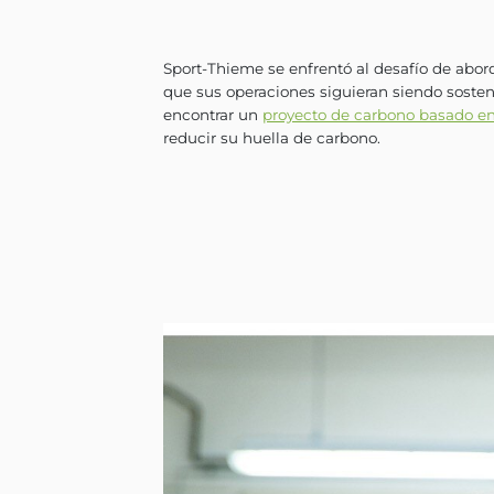
para las generaciones pres
hacia el logro de sus objeti
Sport-Thieme se enfrentó al
que sus operaciones siguier
encontrar un
proyecto de c