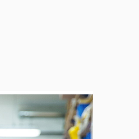
resenta un paso importante
vitables, mientras aseguraba
ambiente. Su objetivo era
nte, que les permitiera