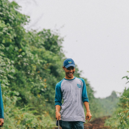
ort-Thieme para gestionar sus emisiones inevitab
ravés del Proyecto de Restauración de Turberas d
o restaurar el bosque de turba en Merang, Indones
de las últimas turberas restantes en el sur de Suma
agricultura comercial y la tala ilegal. Además de 
da, el proyecto apoya el desarrollo comunitario me
ación de nuevas oportunidades de empleo y la impl