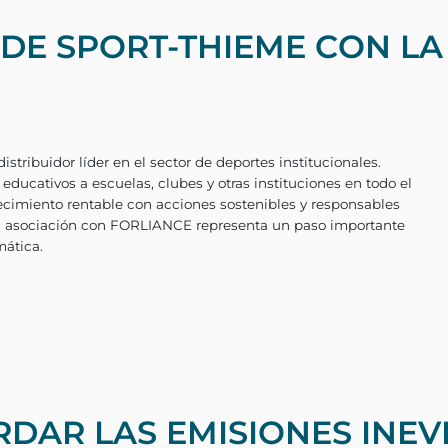
DE SPORT-THIEME CON LA
Alemania, es un distribuidor líder en el sector de d
vos y materiales educativos a escuelas, clubes y ot
quilibrar el crecimiento rentable con acciones s
RDAR LAS EMISIONES INEV