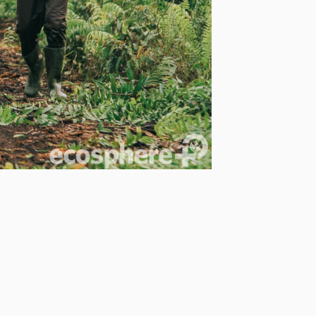
tables y el apoyo a proyectos
n de Turberas de Sumatra
tanto para el medio ambiente
idad inspira al sector
ntal pueden ir de la mano.