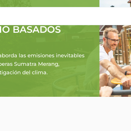
ANDO
NO BASADOS
orda las emisiones inevitables
rberas Sumatra Merang,
igación del clima.