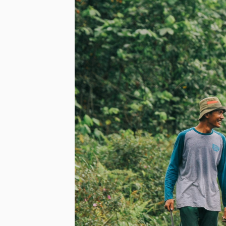
FORLIANCE se asoció con Sp
la reducción de carbono a t
proyecto tiene como objetiv
diversa área, preservar una 
degradación causada por la 
regeneración natural asisti
la atención médica, la cre
educativas.