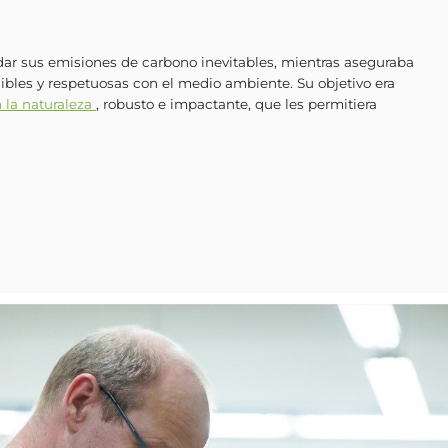
entes y futuras, su asociación con FORLIANCE rep
vos de acción climática.
 desafío de abordar sus emisiones de carbono ine
an siendo sostenibles y respetuosas con el medio 
arbono basado en la naturaleza
, robusto e impacta