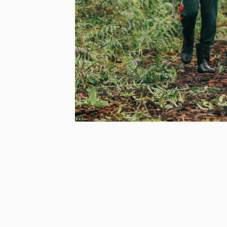
La estrategia climática de 
que restauran ecosistemas c
Merang, Sport-Thieme demue
como para las comunidades l
deportivo, mostrando que el