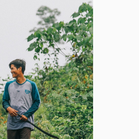
les. Sport-Thieme financió
e Sumatra Merang. Este
ia, proteger una gran y
tra, y abordar la
promover la reforestación y la
diante la mejora del acceso a
ementación de iniciativas