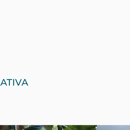
s climáticos basados en la
dedicados ha colaborado con
es de uso de tierra y
 ambiental y nuestras
presentamos solo algunos
cto concreto de nuestro
stión de proyectos
ATIVA