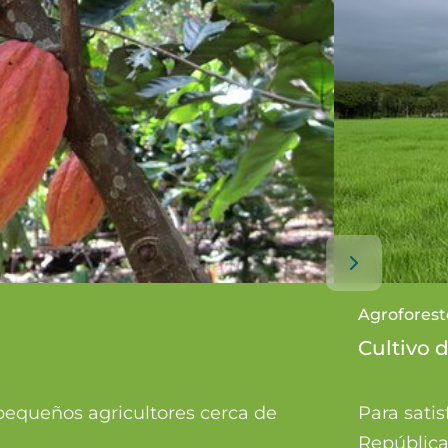
Agroforeste
Cultivo 
pequeños agricultores cerca de
Para sati
República