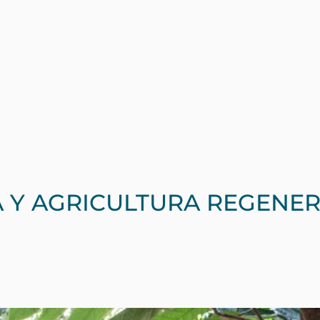
ecemos de ser líderes de la industria en proyecto
años de experiencia, nuestro equipo de expertos 
ra crear, certificar y gestionar proyectos sostenibl
 caso destacan nuestro compromiso con la gestión
 abordan los desafíos climáticos globales. Aquí 
osos proyectos exitosos, que demuestran el impa
es innovadoras, estableciendo el estándar en la ge
 y carbono.
 Y AGRICULTURA REGENER