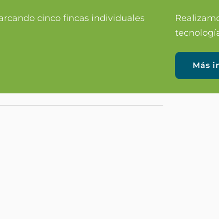
arcando cinco fincas individuales
Realizamo
tecnología
Más i