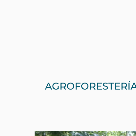
En FORLIANCE, nos enorgull
naturaleza. Con más de 25 
clientes de todo el mundo pa
carbono. Estos estudios de
soluciones innovadoras que
ejemplos de nuestros numer
enfoque integral y solucion
sostenibles de uso de tierra
AGROFORESTERÍA