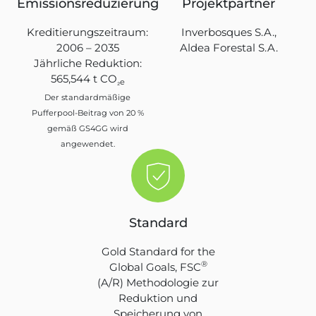
Emissionsreduzierung
Projektpartner
Kreditierungszeitraum:
Inverbosques S.A.,
2006 – 2035
Aldea Forestal S.A.
Jährliche Reduktion:
565,544 t CO
₂e
Der standardmäßige
Pufferpool-Beitrag von 20 %
gemäß GS4GG wird
angewendet.
Standard
Gold Standard for the
®
Global Goals, FSC
(A/R) Methodologie zur
Reduktion und
Speicherung von