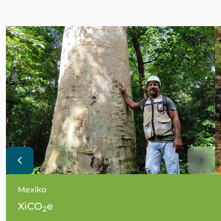
Mexiko
XiCO
e
2