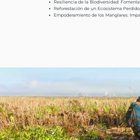
bosque de manglares.
Los manglares juegan un pap
erosión y controlar inundaci
trabajar en conjunto con l
sostenibilidad y biodiversi
plazo, los ejidos locales s
educativas.
Lo que hace especial a est
Esfuerzo de Restauraci
Resiliencia de la Biodi
Reforestación de un Eco
Empoderamiento de los 