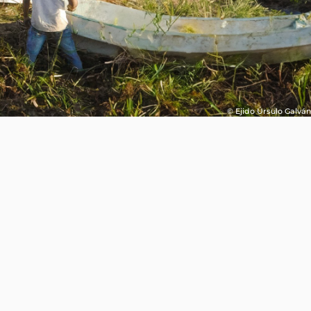
© Ejido Úrsulo Galván