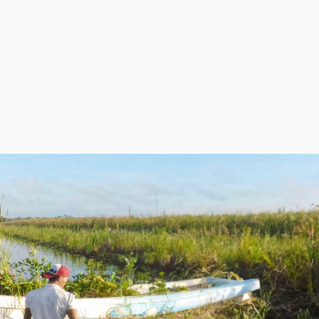
No solo ayudan a prevenir la
efugios para la fauna. Al
etas de conservación,
tiva de la comunidad. A largo
ores oportunidades
stenible
s de la ONU