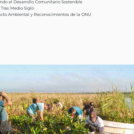
el clave en la mitigación del cambio climático. 
ones, sino que también son hábitats esenciales y r
as comunidades locales, podemos avanzar hacia m
dad, al tiempo que fomentamos la participación ac
e benefician con nuevas fuentes de ingresos y may
e proyecto:
ón Impulsado por la Comunidad
versidad: Fomentando el Desarrollo Comunitario So
sistema Perdido Tras Medio Siglo
Manglares: Impacto Ambiental y Reconocimiento