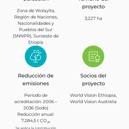
proyecto
Zona de Wolayita,
Región de Naciones,
3,227 ha
Nacionalidades y
Pueblos del Sur
(SNNPR), Suroeste de
Etiopía
Reducción de
Socios del
emisiones
proyecto
Período de
World Vision Ethiopia,
acreditación: 2006 –
World Vision Australia
2036 (Sodo)
Reducción anual:
7.284,5 t CO
₂e
Se aplica la contribución