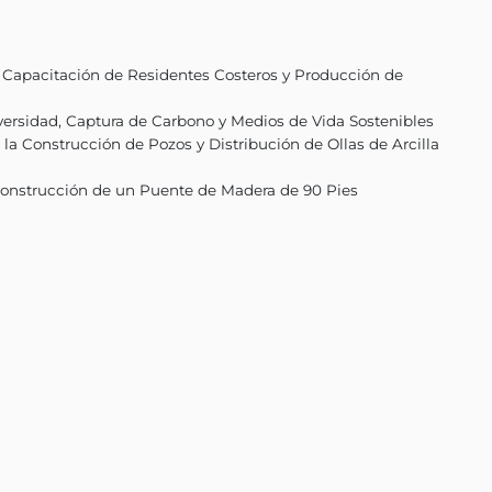
á almacenar carbono, reducir el riesgo de desastre
reación del primer banco de genes de manglares 
ntribuye a la conservación de la biodiversidad. A
minuir el riesgo de erosión e intrusión salina en ti
 La restauración de los bosques de manglares apo
 el acceso de las poblaciones de peces a nuevos há
a activamente en todas las fases del proyecto, pri
 empleos directos con salarios superiores a la med
ón. Esta combinación de restauración de manglares
sumidero de carbono, contribuyendo significativa
e proyecto:
a a través de la Capacitación de Residentes Cos
es para la Biodiversidad, Captura de Carbono y M