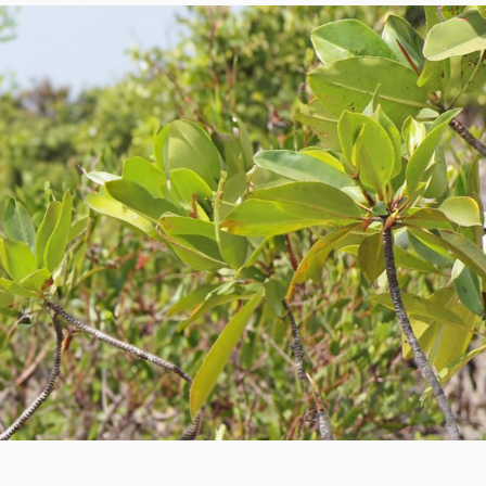
Acceso a Agua Potable S
Vidriada
Conexión Comunitaria M