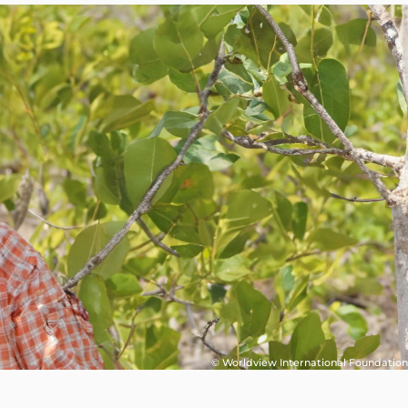
bución de Ollas de Arcilla
dera de 90 Pies
© Worldview International Foundation