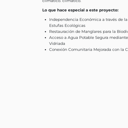
a largo plazo. Esto permitir
pobreza en la región. La c
con 64 especies, también co
seguridad alimentaria al dis
aumento del nivel del mar.
pequeña escala al facilitar
La comunidad local particip
bajos ingresos. Esto genera
desarrollo rural de la regi
verdes crea un importante 
climático. climático.
Lo que hace especial a est
Independencia Económic
Estufas Ecológicas
Restauración de Manglar