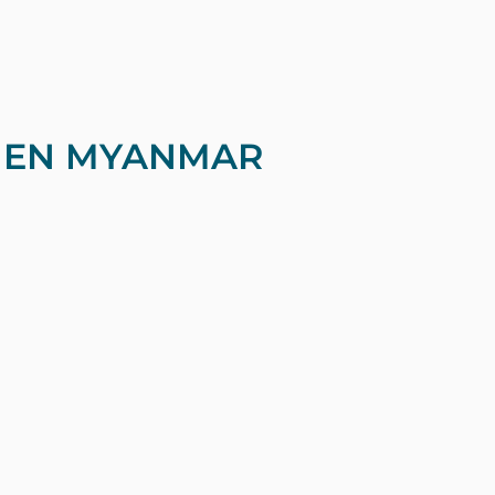
E EN MYANMAR
nera sostenible y mantenerlo