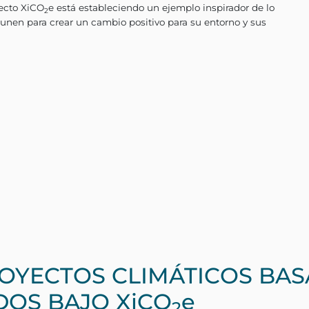
niciativa integral que abarca cuatro regiones de M
co, y la Península de Yucatán. Su objetivo es pro
ura de carbono y empoderar a las comunidades loc
 con una variedad diversa de árboles y apoyar la g
gulares en manejo sostenible de recursos.
ata de preservar los bosques y la biodiversidad. T
onas que viven en estas regiones. Al proporcionar
ersonas locales se conviertan en guardianes de sus 
uir un futuro mejor para las comunidades en las t
niciativa, el proyecto XiCO
e está estableciendo u
2
las personas se unen para crear un cambio positi
ROYECTOS CLIMÁTICOS BAS
OS BAJO XiCO
e
2