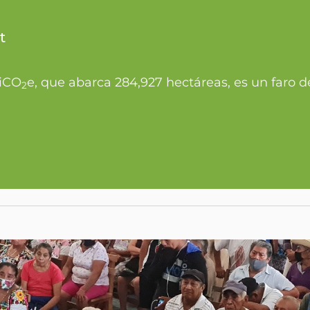
t
XiCO
e, que abarca 284,927 hectáreas, es un faro d
2