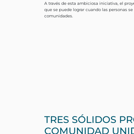
El proyecto XiCO
e es una i
2
Durango, Tamaulipas y Tabas
sostenible, mejorar la capt
reforestar áreas degradadas
través de capacitaciones re
Este proyecto no solo se tr
calidad de vida de las pers
empleo y permitir que las p
está contribuyendo a constr
A través de esta ambiciosa i
que se puede lograr cuando 
comunidades.
TRES SÓLIDOS P
COMUNIDAD UNID