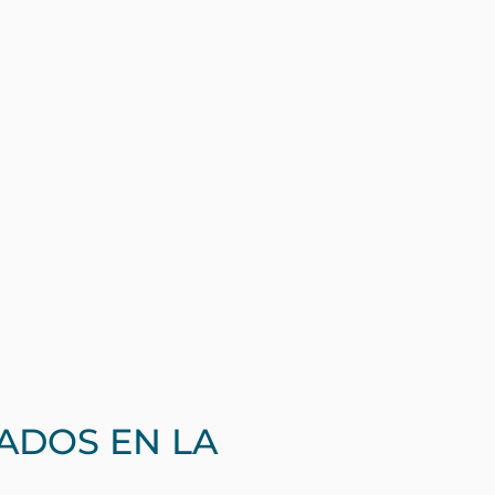
éxico: los estados de
mover la gestión forestal
ales. El proyecto busca
estión forestal comunitaria a
ambién busca mejorar la
 acceso a oportunidades de
propias tierras, el proyecto
res regiones.
n ejemplo inspirador de lo
vo para su entorno y sus
ADOS EN LA