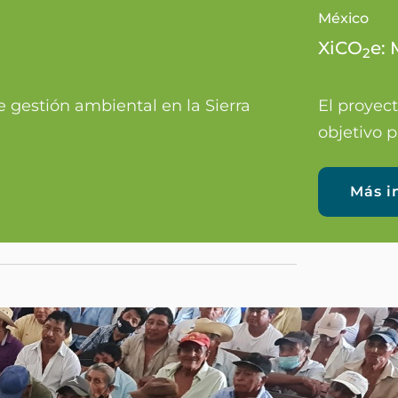
México
XiCO
e: 
2
e gestión ambiental en la Sierra
El proyec
objetivo p
Más i