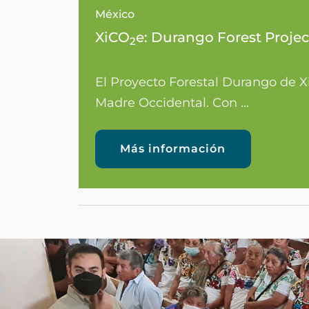
México
XiCO
e: Durango Forest Projec
2
El Proyecto Forestal Durango de 
Madre Occidental. Con ...
Más información