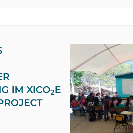
S
ER
G IM XICO
E
2
PROJECT