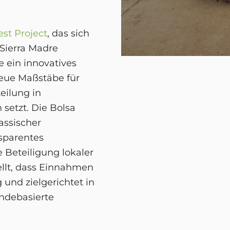
st Project
, das sich
 Sierra Madre
e ein innovatives
neue Maßstäbe für
eilung in
setzt. Die Bolsa
assischer
nsparentes
 Beteiligung lokaler
llt, dass Einnahmen
 und zielgerichtet in
ndebasierte