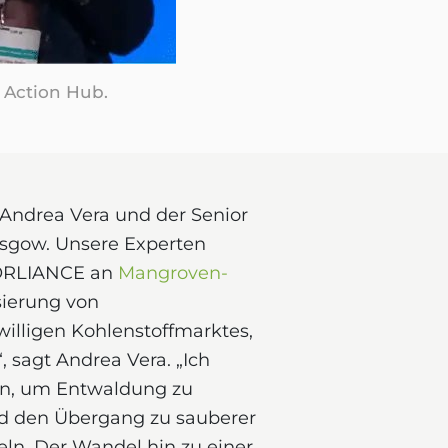
 Action Hub.
 Andrea Vera und der Senior
lasgow. Unsere Experten
FORLIANCE an
Mangroven-
isierung von
illigen Kohlenstoffmarktes,
 sagt Andrea Vera. „Ich
ren, um Entwaldung zu
nd den Übergang zu sauberer
eln. Der Wandel hin zu einer