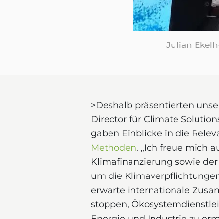
Julian Ekel
>Deshalb präsentierten unse
Director für Climate Solutio
gaben Einblicke in die Rel
Methoden
. „Ich freue mich a
Klimafinanzierung sowie der
um die Klimaverpflichtungen
erwarte internationale Zusa
stoppen, Ökosystemdienstlei
Energie und Industrie zu erm