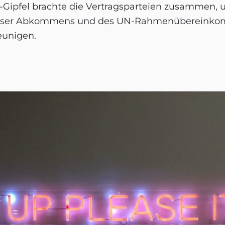
26-Gipfel brachte die Vertragsparteien zusamme
Pariser Abkommens und des UN-Rahmenübereink
eunigen.