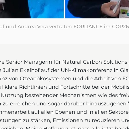
hof und Andrea Vera vertraten FORLIANCE im COP26
re Senior Managerin für Natural Carbon Solutions
ns Julian Ekelhof auf der UN-Klimakonferenz in G
evanz von Ozeanökosystemen und die Arbeit von 
uf klare Richtlinien und Fortschritte bei der Mobil
 Nutzung bestehender Mechanismen wie des freiw
 zu erreichen und sogar darüber hinauszugehen!“,
mmenarbeit auf allen Ebenen und in allen Sekto
stungen zu stärken, Emissionen zu reduzieren u
öglichen. Meine Hoffnung ist, dass alle jetzt hand