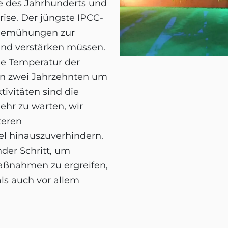
te des Jahrhunderts und
ise. Der jüngste IPCC-
e Bemühungen zur
nd verstärken müssen.
ale Temperatur der
ten zwei Jahrzehnten um
tivitäten sind die
ehr zu warten, wir
teren
el hinauszuverhindern.
der Schritt, um
ßnahmen zu ergreifen,
ls auch vor allem