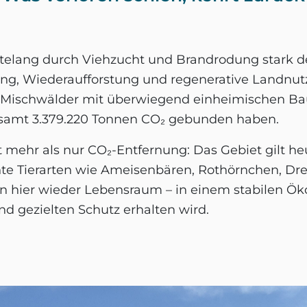
ntelang durch Viehzucht und Brandrodung stark d
ung, Wiederaufforstung und regenerative Landnut
e Mischwälder mit überwiegend einheimischen Bau
esamt 3.379.220 Tonnen CO₂ gebunden haben.
t mehr als nur CO₂-Entfernung: Das Gebiet gilt he
hte Tierarten wie Ameisenbären, Rothörnchen, Drei
n hier wieder Lebensraum – in einem stabilen Ök
und gezielten Schutz erhalten wird.