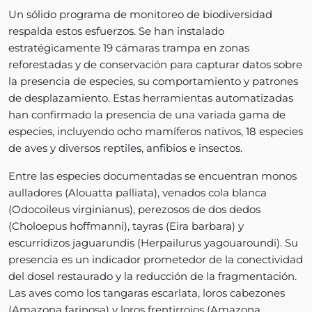
Un sólido programa de monitoreo de biodiversidad
respalda estos esfuerzos. Se han instalado
estratégicamente 19 cámaras trampa en zonas
reforestadas y de conservación para capturar datos sobre
la presencia de especies, su comportamiento y patrones
de desplazamiento. Estas herramientas automatizadas
han confirmado la presencia de una variada gama de
especies, incluyendo ocho mamíferos nativos, 18 especies
de aves y diversos reptiles, anfibios e insectos.
Entre las especies documentadas se encuentran monos
aulladores (Alouatta palliata), venados cola blanca
(Odocoileus virginianus), perezosos de dos dedos
(Choloepus hoffmanni), tayras (Eira barbara) y
escurridizos jaguarundis (Herpailurus yagouaroundi). Su
presencia es un indicador prometedor de la conectividad
del dosel restaurado y la reducción de la fragmentación.
Las aves como los tangaras escarlata, loros cabezones
(Amazona farinosa) y loros frentirrojos (Amazona