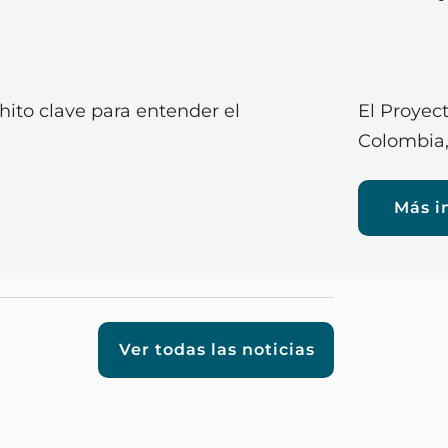
ito clave para entender el
El Proyec
Colombia
Más i
Ver todas las noticias