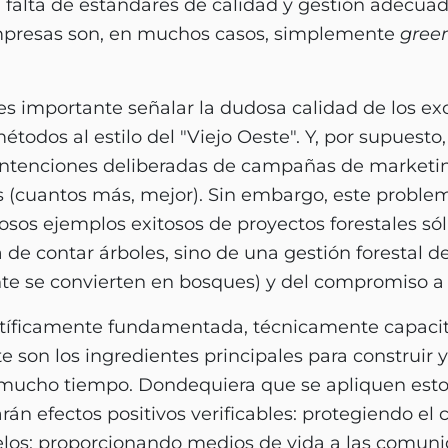
falta de estándares de calidad y gestión adecuad
empresas son, en muchos casos, simplemente
gree
 importante señalar la dudosa calidad de los exc
étodos al estilo del "Viejo Oeste". Y, por supuesto,
intenciones deliberadas de campañas de marketin
(cuantos más, mejor). Sin embargo, este problem
sos ejemplos exitosos de proyectos forestales só
 de contar árboles, sino de una gestión forestal de
te se convierten en bosques) y del compromiso a 
entíficamente fundamentada, técnicamente capacit
te son los ingredientes principales para construir
ucho tiempo. Dondequiera que se apliquen estos 
rán efectos positivos verificables: protegiendo el c
elos; proporcionando medios de vida a las comuni